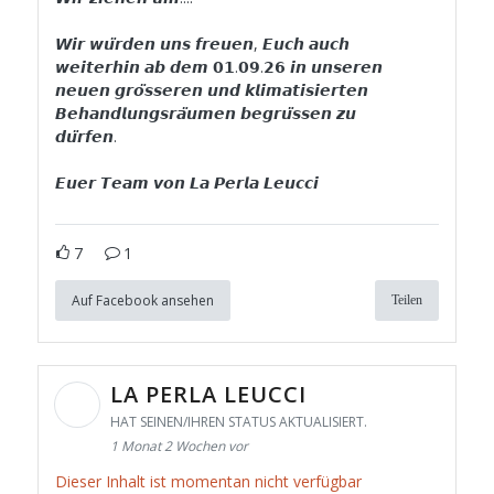
𝙒𝙞𝙧 𝙬𝙪̈𝙧𝙙𝙚𝙣 𝙪𝙣𝙨 𝙛𝙧𝙚𝙪𝙚𝙣, 𝙀𝙪𝙘𝙝 𝙖𝙪𝙘𝙝
𝙬𝙚𝙞𝙩𝙚𝙧𝙝𝙞𝙣 𝙖𝙗 𝙙𝙚𝙢 𝟬𝟭.𝟬𝟵.𝟮𝟲 𝙞𝙣 𝙪𝙣𝙨𝙚𝙧𝙚𝙣
𝙣𝙚𝙪𝙚𝙣 𝙜𝙧𝙤̈𝙨𝙨𝙚𝙧𝙚𝙣 𝙪𝙣𝙙 𝙠𝙡𝙞𝙢𝙖𝙩𝙞𝙨𝙞𝙚𝙧𝙩𝙚𝙣
𝘽𝙚𝙝𝙖𝙣𝙙𝙡𝙪𝙣𝙜𝙨𝙧𝙖̈𝙪𝙢𝙚𝙣 𝙗𝙚𝙜𝙧𝙪̈𝙨𝙨𝙚𝙣 𝙯𝙪
𝙙𝙪̈𝙧𝙛𝙚𝙣.
𝙀𝙪𝙚𝙧 𝙏𝙚𝙖𝙢 𝙫𝙤𝙣 𝙇𝙖 𝙋𝙚𝙧𝙡𝙖 𝙇𝙚𝙪𝙘𝙘𝙞
7
1
Auf Facebook ansehen
Teilen
LA PERLA LEUCCI
HAT SEINEN/IHREN STATUS AKTUALISIERT.
1 Monat 2 Wochen vor
Dieser Inhalt ist momentan nicht verfügbar