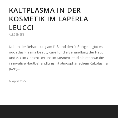
KALTPLASMA IN DER
KOSMETIK IM LAPERLA
LEUCCI
ALLGEMEIN
Neben der Behandlung am Fuß und den Fußnägeln, gibt es
noch das Plasma beauty care für die Behandlung der Haut
und z.B. im Gesicht Bei uns im Kosmetikstudio bieten wir die
innovative Hautbehandlung mit atmosphärischem Kaltplasma
(KAP)…
6. April 2025