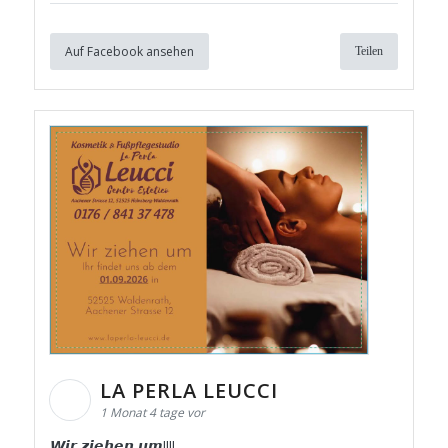
Auf Facebook ansehen
Teilen
LA PERLA LEUCCI
1 Monat 4 tage vor
𝙒𝙞𝙧 𝙯𝙞𝙚𝙝𝙚𝙣 𝙪𝙢!!!!