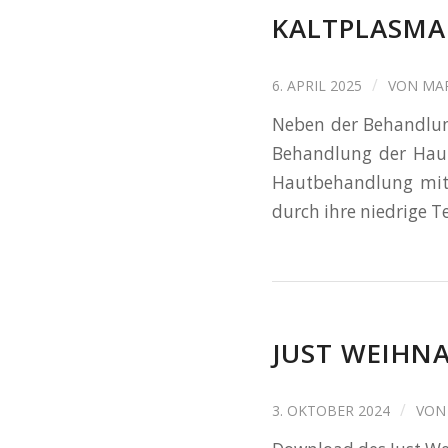
KALTPLASMA 
/
6. APRIL 2025
VON
MAR
Neben der Behandlun
Behandlung der Haut 
Hautbehandlung mit 
durch ihre niedrige T
JUST WEIHN
/
3. OKTOBER 2024
VO