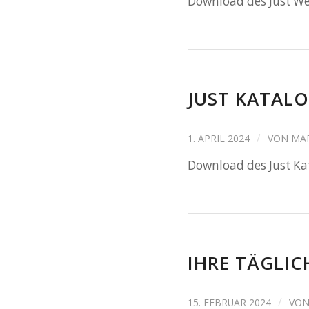
Download des Just W
JUST KATALO
/
1. APRIL 2024
VON
MAR
Download des Just Kat
IHRE TÄGLIC
/
15. FEBRUAR 2024
VO