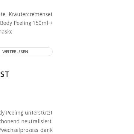
ote Kräutercremenset
 Body Peeling 150ml +
maske
WEITERLESEN
T S
dy Peeling unterstützt
chonend neutralisiert.
ffwechselprozess dank