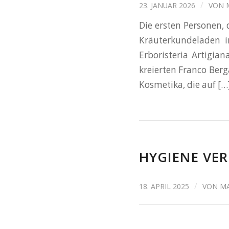
/
23. JANUAR 2026
VON
Die ersten Personen,
Kräuterkundeladen i
Erboristeria Artigia
kreierten Franco Berg
Kosmetika, die auf […
HYGIENE VE
/
18. APRIL 2025
VON
MA