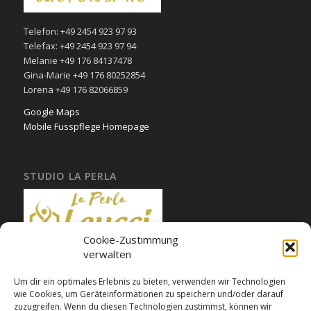
Telefon: +49 2454 923 97 93
Telefax: +49 2454 923 97 94
Melanie +49 176 84137478
Gina-Marie +49 176 80252854
Lorena +49 176 82066859
Google Maps
Mobile Fusspflege Homepage
STUDIO LA PERLA
Cookie-Zustimmung
verwalten
Um dir ein optimales Erlebnis zu bieten, verwenden wir Technologien
Starzend 27
wie Cookies, um Geräteinformationen zu speichern und/oder darauf
52538 Gangelt
zuzugreifen. Wenn du diesen Technologien zustimmst, können wir