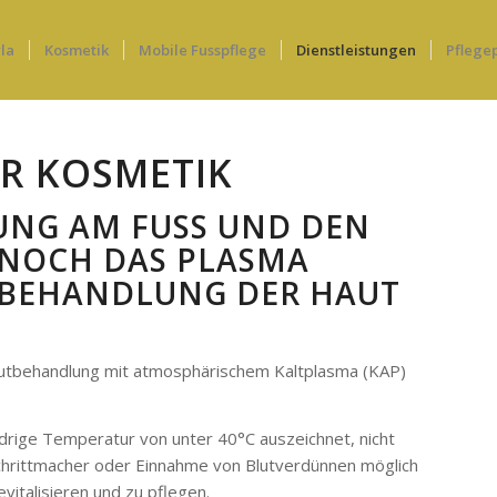
la
Kosmetik
Mobile Fusspflege
Dienstleistungen
Pflege
ER KOSMETIK
NG AM FUSS UND DEN F
OCH DAS PLASMA BE
EHANDLUNG DER HAUT UN
Hautbehandlung mit atmosphärischem Kaltplasma (KAP)
drige Temperatur von unter 40°C auszeichnet, nicht
schrittmacher oder Einnahme von Blutverdünnen möglich
evitalisieren und zu pflegen.