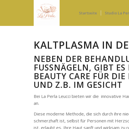
Startseite
Studio La Per
KALTPLASMA IN D
NEBEN DER BEHANDLU
USSNÄGELN, GIBT ES N
AUTY CARE FÜR DIE B
D Z.B. IM GESICHT
Bei La Perla Leucci bieten wir die innovative 
an.
Diese moderne Methode, die sich durch ihre nie
schmerzhaft ist, selbst für Personen mit Herz
ist, erlaubt es, Ihre Haut sanft und wirksam zu r